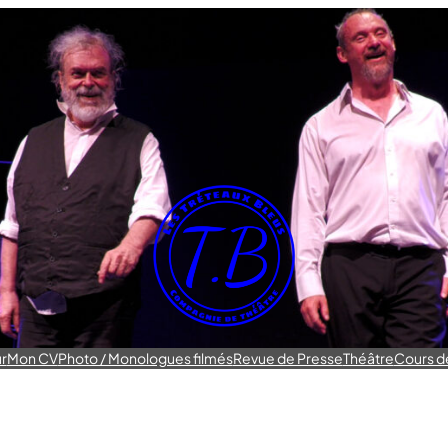
r
Mon CV
Photo / Monologues filmés
Revue de Presse
Théâtre
Cours d
Vidéos